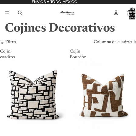
ENVIOS A TODO MÉXICO
ENVIOS A TODO MÉXICO
Total 
artícul
en el
carrit
0
Cojines Decorativos
Filtro
Columna de cuadrícul
Cojín
Cojín
cuadros
Bourdon