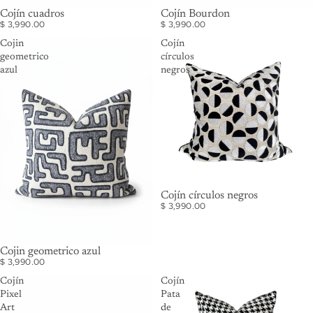
Cojín cuadros
AGOTADO
Cojín Bourdon
$ 3,990.00
$ 3,990.00
Cojin
Cojín
geometrico
círculos
azul
negros
Cojín círculos negros
$ 3,990.00
Cojin geometrico azul
$ 3,990.00
Cojín
Cojín
Pixel
Pata
Art
de