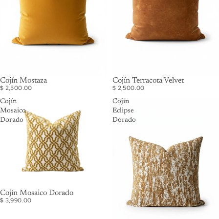
Cojín Mostaza
AGOTADO
Cojín Terracota Velvet
$ 2,500.00
$ 2,500.00
Cojín
Cojín
Mosaico
Eclipse
Dorado
Dorado
Cojín Mosaico Dorado
$ 3,990.00