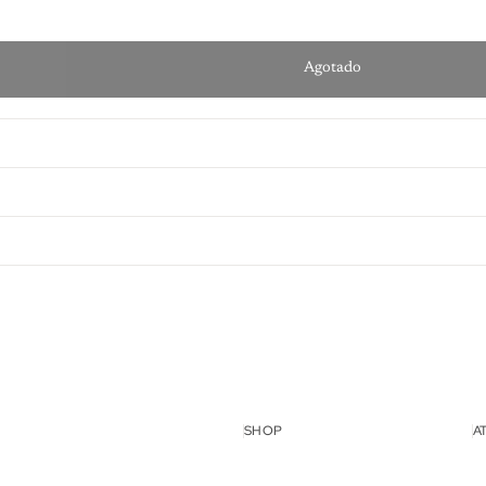
Agotado
lso
SHOP
A
idad
cio