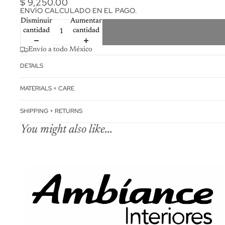
$ 9,250.00
ENVÍO CALCULADO EN EL PAGO.
Disminuir
Aumentar
cantidad
cantidad
Envío a todo México
DETAILS
MATERIALS + CARE
SHIPPING + RETURNS
You might also like...
Política de reembo
Política de privac
Términos del servi