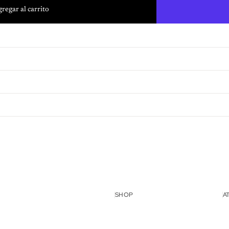
regar al carrito
lso
SHOP
A
idad
cio