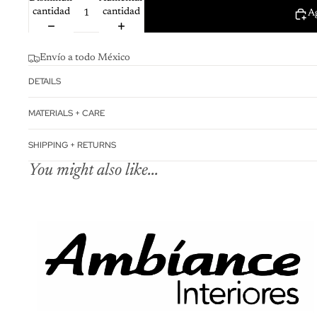
cantidad
cantidad
Ag
Envío a todo México
DETAILS
MATERIALS + CARE
SHIPPING + RETURNS
You might also like...
Política de reembo
Política de privac
Términos del servi