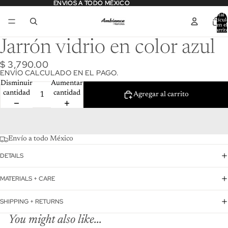
ENVIOS A TODO MÉXICO
ENVIOS A TODO MÉXICO
Total 
artícul
en el
carrit
0
Jarrón vidrio en color azul
$ 3,790.00
ENVÍO CALCULADO EN EL PAGO.
Disminuir
Aumentar
cantidad
cantidad
Agregar al carrito
Envío a todo México
DETAILS
MATERIALS + CARE
SHIPPING + RETURNS
You might also like...