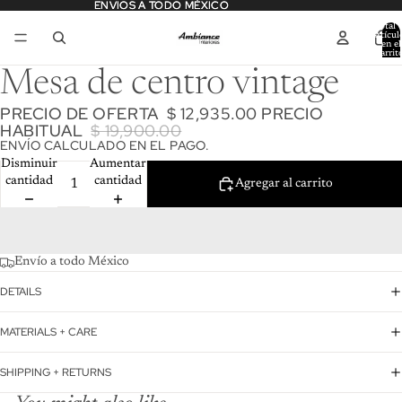
ENVIOS A TODO MÉXICO
ENVIOS A TODO MÉXICO
Total 
artícul
en el
carrit
0
Mesa de centro vintage
PRECIO DE OFERTA
$ 12,935.00
PRECIO
HABITUAL
$ 19,900.00
ENVÍO CALCULADO EN EL PAGO.
Disminuir
Aumentar
cantidad
cantidad
Agregar al carrito
Envío a todo México
DETAILS
MATERIALS + CARE
SHIPPING + RETURNS