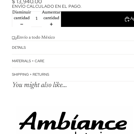
$ 13,940.00
ENVÍO CALCULADO EN EL PAGO.
Disminuir
Aumentar
cantidad
cantidad
Ag
Envío a todo México
DETAILS
MATERIALS + CARE
SHIPPING + RETURNS
You might also like...
Política de reembo
Política de privac