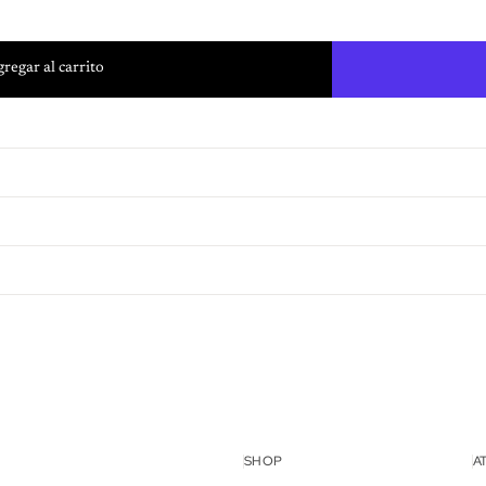
regar al carrito
lso
SHOP
A
idad