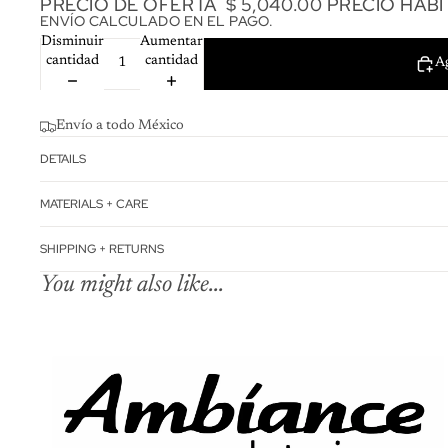
PRECIO DE OFERTA
$ 5,040.00
PRECIO HAB
ENVÍO CALCULADO EN EL PAGO.
Disminuir
Aumentar
cantidad
cantidad
Ag
Envío a todo México
DETAILS
MATERIALS + CARE
SHIPPING + RETURNS
You might also like...
Política de reembo
Política de privac