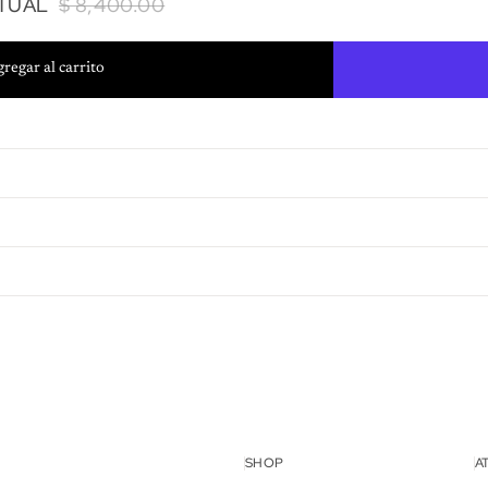
ITUAL
$ 8,400.00
regar al carrito
lso
SHOP
A
idad