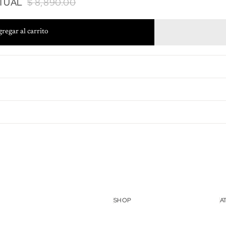
ITUAL
$ 8,890.00
regar al carrito
lso
SHOP
A
idad
cio