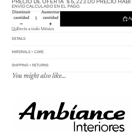
PRECIO DE OFERTA
$ 6,223.00
PRECIO HAB
ENVÍO CALCULADO EN EL PAGO.
Disminuir
Aumentar
cantidad
cantidad
Ag
Envío a todo México
DETAILS
MATERIALS + CARE
SHIPPING + RETURNS
You might also like...
Política de reembo
Política de privac
Términos del servi