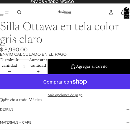
ENVIOS A TODO MÉXICO
ENVIOS A TODO MÉXICO
Total 
artícul
en el
carrit
0
Silla Ottawa en tela color
gris claro
$ 8,990.00
ENVÍO CALCULADO EN EL PAGO.
Disminuir
Aumentar
cantidad
cantidad
Agregar al carrito
Más opciones de pago
Envío a todo México
DETAILS
MATERIALS + CARE